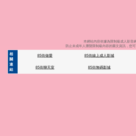
本網站內容依據為限制級成人影音網
防止未成年人瀏覽限制級內容的圖文資訊，您可以
相
85街做愛
85街線上成人影城
關
連
85街聊天室
85街無碼影城
結